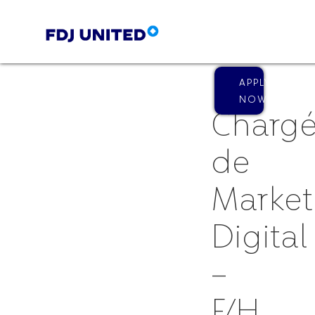
APPLY
NOW
Charg
de
Market
Digital
–
F/H