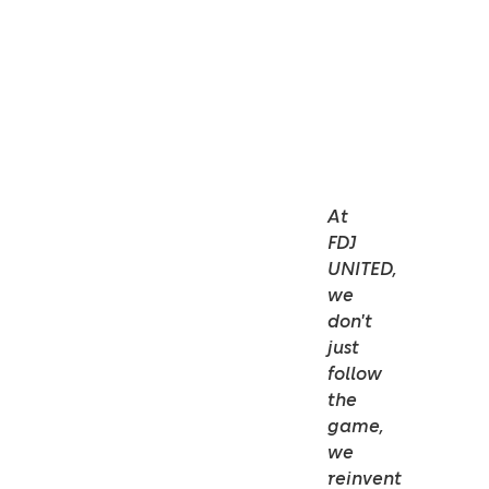
Only
Value)
(Fixed
Term)
JR102765
At
FDJ
UNITED,
we
don't
just
follow
the
game,
we
reinvent