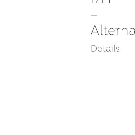
–
Altern
Details
BOULOGNE
BILLANCOURT,
France
Full
time,
Apprentice
(FDJ