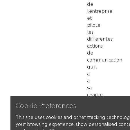
de
l’entreprise
et
pilote
les
différentes
actions
de
communication
qu’il
a
à
sa
charge.
Cookie Preferences
This site uses cookies and other tracking technolo
your browsing experience, show personalised cont